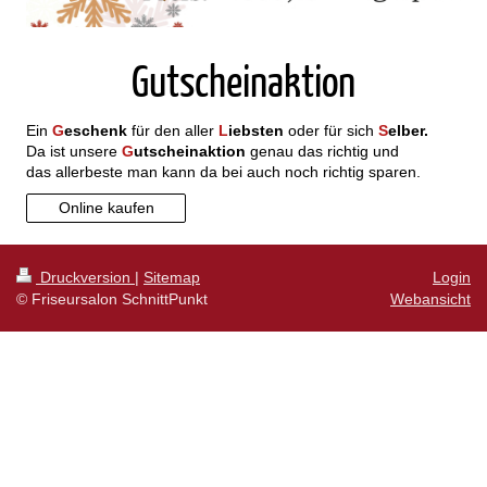
Gutscheinaktion
Ein
G
eschenk
für den aller
L
iebsten
oder für sich
S
elber.
Da ist unsere
G
utscheinaktion
genau das richtig und
das allerbeste man kann da bei auch noch richtig sparen.
Online kaufen
Druckversion
|
Sitemap
Login
© Friseursalon SchnittPunkt
Webansicht